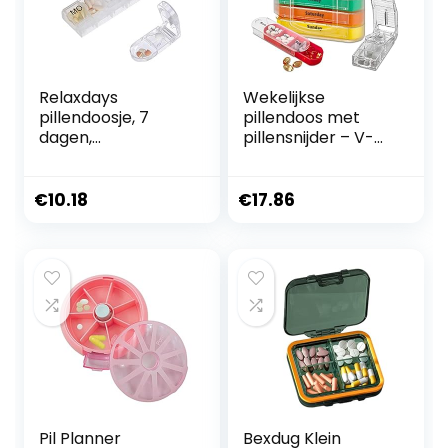
Relaxdays
Wekelijkse
pillendoosje, 7
pillendoos met
dagen,
pillensnijder – V-
pillensnijder, reis,
Grip pillensplitter
voor onderweg, 1
Stapelbare
week, kunststof,
pillendoosjes
€
10.18
€
17.86
transparant/zwart
Vitamine-
organizer met 4
keer per dag
dagelijkse
compartimenten
Pilherinnering
Stapelbare
AM/PM-dozen
Pil Planner
Bexdug Klein