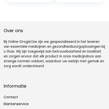
Pil Box, Pillendoosje
compartimenten
met Sleutelhanger,
–
Mini Pill Box, voor
Reispillencontainer
Dagelijks Gebruik
voor opslag van
en
visolie,
Buitenactiviteiten
supplementen,
medicijnen,
Over ons
zakapotheek voor
Bij Online-Drogist.be zijn we gespecialiseerd in het leveren
van essentiële medicijnen en gezondheidszorgoplossingen bij
u thuis. Wij zijn toegewijd aan betrouwbaarheid en kwaliteit
en zorgen ervoor dat elk product in onze medicijndoos aan
strenge normen voldoet, waardoor uw welzijn met gemak en
zorg wordt ondersteund.
Informatie
Contact
Klantenservice