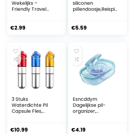
Wekelijks –
siliconen
Friendly Travel
pillendoosje,Reispill
Round Wekelijkse
endoosje klein –
Pill
Reispil-
Organizer,Doorzic
organizer,Supplem
€
2.99
€
5.59
htige deksels
entdoos met
pillendoosje voor
veiligheidsgrendel,
vitamine,
zachte siliconen
kabeljauwleverolie,
gesorteerde
supplementen
opbergdoos voor
zakgeldmedicijnen
3 Stuks
Esncddym
Waterdichte Pil
Dagelijkse pil-
Capsule Fles,
organizer,
Sleutelring
pilhouder,Doorzich
Draagbare Pil
tig draagbaar
Houder, Aluminium
pillendoosje met 3
€
10.99
€
4.19