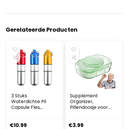
Gerelateerde Producten
3 Stuks
Supplement
Waterdichte Pil
Organizer,
Capsule Fles,
Pillendoosje voor
Sleutelring
Portemonnee,Doo
Draagbare Pil
rzichtig draagbaar
Houder, Aluminium
pillendoosje met 3
€
10.99
€
3.99