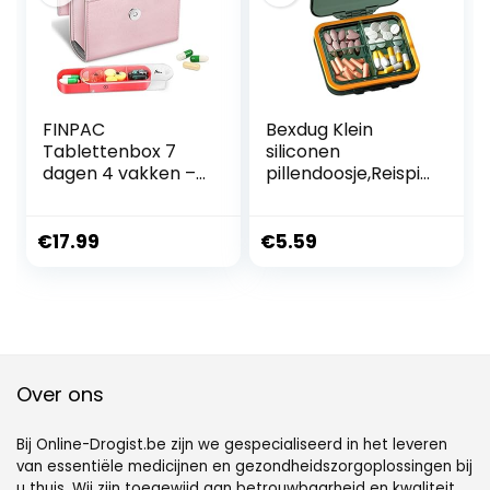
opslag van visolie,
supplementen,
FINPAC
Bexdug Klein
Tablettenbox 7
siliconen
dagen 4 vakken –
pillendoosje,Reispill
pillendoosje 4 keer
endoosje klein –
per dag met
Reispil-
kunstleren tas en
organizer,Supplem
€
17.99
€
5.59
naamkaart
entdoos met
medicijnbox voor
veiligheidsgrendel,
pillen, vitamine
zachte siliconen
visolie voor ’s
gesorteerde
ochtends ’s
opbergdoos voor
middags ’s avonds,
zakgeldmedicijnen
roségoud
Over ons
Bij Online-Drogist.be zijn we gespecialiseerd in het leveren
van essentiële medicijnen en gezondheidszorgoplossingen bij
u thuis. Wij zijn toegewijd aan betrouwbaarheid en kwaliteit