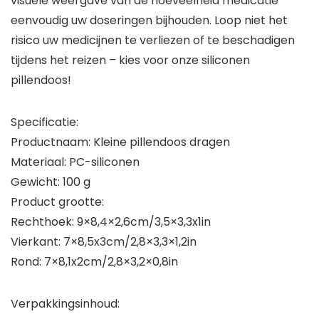
visuele weergave van de hoeveelheid medicatie
eenvoudig uw doseringen bijhouden. Loop niet het
risico uw medicijnen te verliezen of te beschadigen
tijdens het reizen – kies voor onze siliconen
pillendoos!
Specificatie:
Productnaam: Kleine pillendoos dragen
Materiaal: PC-siliconen
Gewicht: 100 g
Product grootte:
Rechthoek: 9×8,4×2,6cm/3,5×3,3x1in
Vierkant: 7×8,5x3cm/2,8×3,3×1,2in
Rond: 7×8,1x2cm/2,8×3,2×0,8in
Verpakkingsinhoud: