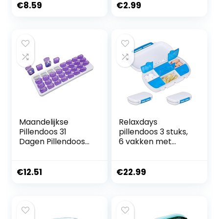
dagelijks
Organizer,Doorzic
€
8.59
€
2.99
pillendoosje |
htige deksels
Supplement- en
pillendoosje voor
visoliedoos met
vitamine,
veiligheidsgrendel,
kabeljauwleverolie,
zachte siliconen
supplementen
gesorteerde
opbergdoos voor
gemakkelijk mee
Maandelijkse
Relaxdays
Pillendoos 31
pillendoos 3 stuks,
Dagen Pillendoos
6 vakken met
Geordend Per
extra deksel,
Week, 4 Weken
waterdicht, BPA-
Een Maand
vrij, pillendoosje
€
12.51
€
22.99
Pillendoosje met
voor op reis,
Stofdichte
wit/blauw
Container voor
Pillen/vitamine/vis