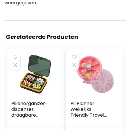
weergegeven.
Gerelateerde Producten
Pillenorganizer-
Pil Planner
dispenser,
Wekelijks –
draagbare
Friendly Travel
pillendoos –
Round Wekelijkse
Compact klein
Pill