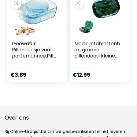
olie/supplemente
n
Goowafur
Medicijntablettenb
Pillendoosje voor
ox, groene
portemonnee,Pille
pillendoos, kleine
ndoosje voor
tablettenbox,
portemonnee –
vakken,
Doorzichtig
pillendoosje,
€
3.89
€
12.99
draagbaar
medicijndoseerder,
pillendoosje met 3
kunststof
compartimenten
medicijnbox, voor
– Dagelijkse
reizen en dagelijks
pillendoos-
gebruik (6 cellen)
organizer voor
opslag van visolie,
Over ons
supplementen,
Bij Online-Drogist.be zijn we gespecialiseerd in het leveren