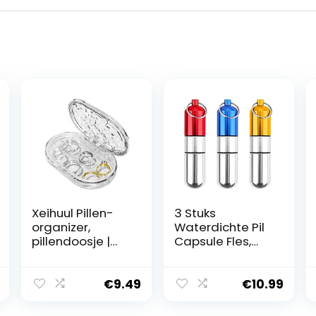
Xeihuul Pillen-
3 Stuks
organizer,
Waterdichte Pil
pillendoosje |
Capsule Fles,
vitaminetableth
Sleutelring
ouder |
Draagbare Pil
pillendoosje
Houder,
€
9.49
€
10.99
voor 7 dagen,
Aluminium Pil
reizen, ,
Box, Pillendoosje