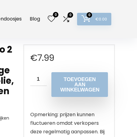
0
0
0
lendoosjes
Blog
€
0.00
o 2
€
7.99
ige
lie,
TOEVOEGEN
AAN
en
WINKELWAGEN
Opmerking: prijzen kunnen
jken
fluctueren omdat verkopers
deze regelmatig aanpassen. Bij