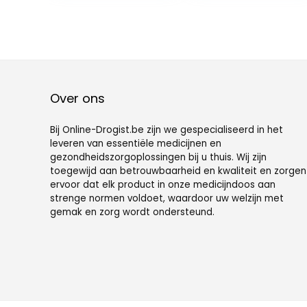
gesorteerde
voor vitamine,
opslagsupplem
kabeljauwlevero
entdoos,
lie,
veiligheidsklink
supplementen
visoliedoos voor
Over ons
Bij Online-Drogist.be zijn we gespecialiseerd in het
leveren van essentiële medicijnen en
gezondheidszorgoplossingen bij u thuis. Wij zijn
toegewijd aan betrouwbaarheid en kwaliteit en zorgen
ervoor dat elk product in onze medicijndoos aan
strenge normen voldoet, waardoor uw welzijn met
gemak en zorg wordt ondersteund.