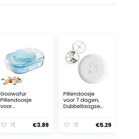
Goowafur
Pillendoosje
Pillendoosje
voor 7 dagen,
voor
Dubbellaagse
portemonnee,Pil
draagbare 2-
lendoosje voor
in-1 pillensnijder,
portemonnee –
Travel Essentials
€
3.89
€
5.29
Doorzichtig
7-daagse
draagbaar
pillensplitter