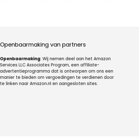
pillendoosje
voor eenvoudig
met 3
vullen en
compartimente
ophalen van
n – Dagelijkse
visolie-
pillendoos-
medicijnsupple
organizer voor
menten
opslag van
Goowafur
Openbaarmaking van partners
visolie,
supplementen,
Openbaarmaking
: Wij nemen deel aan het Amazon
Services LLC Associates Program, een affiliate-
advertentieprogramma dat is ontworpen om ons een
manier te bieden om vergoedingen te verdienen door
te linken naar Amazon.nl en aangesloten sites.