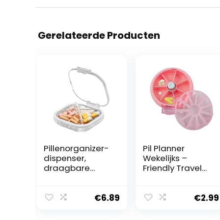
Gerelateerde Producten
Pillenorganizer-
Pil Planner
dispenser,
Wekelijks –
draagbare
Friendly Travel
pillendoos |
Round
Compact klein
Wekelijkse Pill
dagelijks
Organizer,Doorzi
€
6.89
€
2.99
pillendoosje |
chtige deksels
Zachte siliconen
pillendoosje