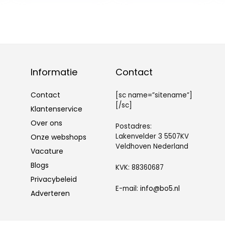
draagbaar,
met
tabletscheiding,
Sleutelhanger,
transparante
Mini Pill Box, voor
waterdichte
Dagelijks
container,
Gebruik en
organizer,
Buitenactiviteite
afdichtring
n
Informatie
Contact
Contact
[sc name=”sitename”]
[/sc]
Klantenservice
Over ons
Postadres:
Lakenvelder 3 5507KV
Onze webshops
Veldhoven Nederland
Vacature
Blogs
KVK: 88360687
Privacybeleid
E-mail:
info@bo5.nl
Adverteren