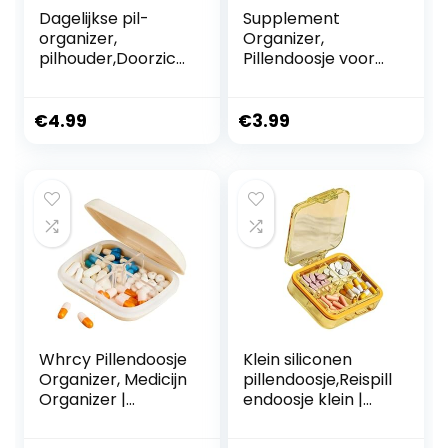
Dagelijkse pil-
Supplement
organizer,
Organizer,
pilhouder,Doorzich
Pillendoosje voor
tig draagbaar
Portemonnee,Doo
pillendoosje met 3
rzichtig draagbaar
compartimenten
pillendoosje met 3
€
4.99
€
3.99
–
compartimenten
Reispillencontainer
– Dagelijkse
voor
pillendoos-
portemonnee en
organizer voor
zak, kleine
opslag van visolie,
pillenorganizer
supplementen,
voor opslag van
medicijnen, kleine
visolie,
supplementen,
Whrcy Pillendoosje
Klein siliconen
Organizer, Medicijn
pillendoosje,Reispill
Organizer |
endoosje klein |
Pillendoosje met 4
Draagbare
compartimenten,
pillencontainer |