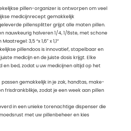
lijkse pillen-organizer is ontworpen om veel
ijkse medicijnrecept gemakkelijk
rde pillensplitter grijpt alle maten pillen.
len nauwkeurig halveren 1/4, 1/8ste, met schone
atregel: 3,5 “x 1,6″ x 1,1”
ijkse pillendoos is innovatief, stapelbaar en
iste medicijn en de juiste dosis krijgt. Elke
d en bed, zodat u uw medicijnen altijd op het
 passen gemakkelijk in je zak, handtas, make-
 frisdrankblikje, zodat je een week aan pillen
rd in een unieke torenachtige dispenser die
moedsrust met uw pillenbeheer en kies