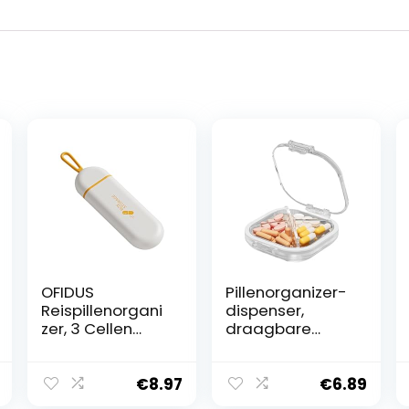
OFIDUS
Pillenorganizer-
Reispillenorgani
dispenser,
zer, 3 Cellen
draagbare
Draagbare
pillendoos |
Pillendoos met
Compact klein
Siliconen
dagelijks
€
8.97
€
6.89
Draagkoord,
pillendoosje |