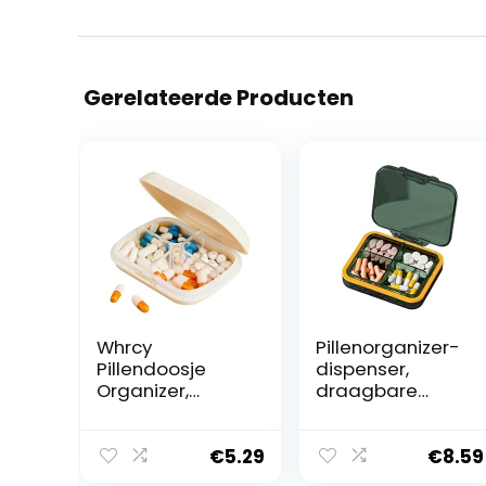
Gerelateerde Producten
Whrcy
Pillenorganizer-
Pillendoosje
dispenser,
Organizer,
draagbare
Medicijn
pillendoos –
Organizer |
Compact klein
Pillendoosje met
dagelijks
€
5.29
€
8.59
4
pillendoosje |