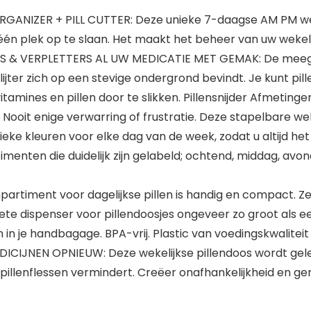
ANIZER + PILL CUTTER: Deze unieke 7-daagse AM PM weke
 één plek op te slaan. Het maakt het beheer van uw wekel
 & VERPLETTERS AL UW MEDICATIE MET GEMAK: De meegeleve
lijter zich op een stevige ondergrond bevindt. Je kunt pil
nes en pillen door te slikken. Pillensnijder Afmetingen Ma
it enige verwarring of frustratie. Deze stapelbare wekel
eke kleuren voor elke dag van de week, zodat u altijd het ju
imenten die duidelijk zijn gelabeld; ochtend, middag, avon
rtiment voor dagelijkse pillen is handig en compact. Ze
te dispenser voor pillendoosjes ongeveer zo groot als een
n je handbagage. BPA-vrij. Plastic van voedingskwaliteit
JNEN OPNIEUW: Deze wekelijkse pillendoos wordt geleve
llenflessen vermindert. Creëer onafhankelijkheid en ge