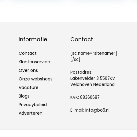
Zakpillendoos
Zachte siliconen
met
gesorteerde
Vochtbestendig
opslagsupplem
e Strip, Kleine
entdoos,
Medicijndoos
veiligheidsklink
Voor Kantoor,
visoliedoos voor
Informatie
Contact
Reis,
Sportschool
(Oranje)
Contact
[sc name=”sitename”]
[/sc]
Klantenservice
Over ons
Postadres:
Lakenvelder 3 5507KV
Onze webshops
Veldhoven Nederland
Vacature
Blogs
KVK: 88360687
Privacybeleid
E-mail:
info@bo5.nl
Adverteren