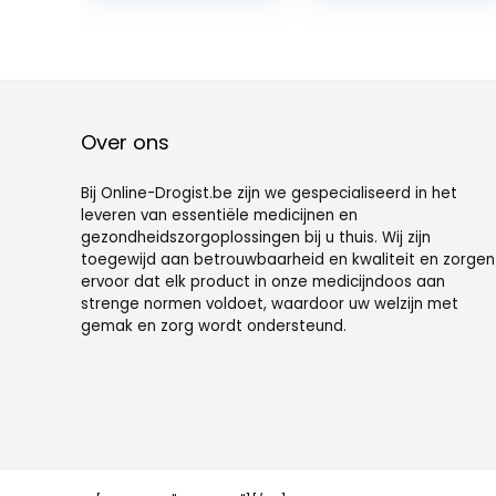
compartimente
Supplement- en
n,Dagelijkse
visoliedoos met
draagbare
veiligheidsgren
pillencontainer
del, zachte
Medicatie-
siliconen
organizer,
gesorteerde
Over ons
compacte
opbergdoos
wekelijkse
voor gemakkelijk
pillendispenser
mee
Bij Online-Drogist.be zijn we gespecialiseerd in het
voor pillen,
leveren van essentiële medicijnen en
gezondheidszorgoplossingen bij u thuis. Wij zijn
toegewijd aan betrouwbaarheid en kwaliteit en zorgen
ervoor dat elk product in onze medicijndoos aan
strenge normen voldoet, waardoor uw welzijn met
gemak en zorg wordt ondersteund.