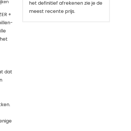
jken
het definitief afrekenen zie je de
meest recente prijs.
ZER +
illen-
lle
 het
at dat
en
kken.
enige