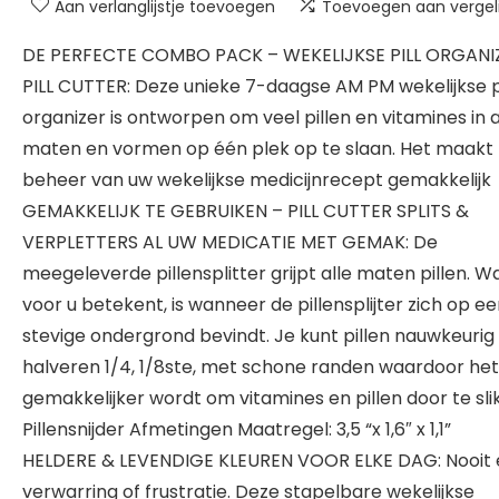
Aan verlanglijstje toevoegen
Toevoegen aan vergeli
DE PERFECTE COMBO PACK – WEKELIJKSE PILL ORGANI
PILL CUTTER: Deze unieke 7-daagse AM PM wekelijkse p
organizer is ontworpen om veel pillen en vitamines in a
maten en vormen op één plek op te slaan. Het maakt
beheer van uw wekelijkse medicijnrecept gemakkelijk
GEMAKKELIJK TE GEBRUIKEN – PILL CUTTER SPLITS &
VERPLETTERS AL UW MEDICATIE MET GEMAK: De
meegeleverde pillensplitter grijpt alle maten pillen. W
voor u betekent, is wanneer de pillensplijter zich op e
stevige ondergrond bevindt. Je kunt pillen nauwkeurig
halveren 1/4, 1/8ste, met schone randen waardoor het
gemakkelijker wordt om vitamines en pillen door te sli
Pillensnijder Afmetingen Maatregel: 3,5 “x 1,6″ x 1,1”
HELDERE & LEVENDIGE KLEUREN VOOR ELKE DAG: Nooit 
verwarring of frustratie. Deze stapelbare wekelijkse