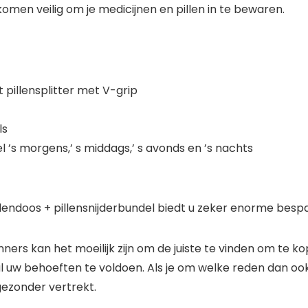
olkomen veilig om je medicijnen en pillen in te bewaren.
pillensplitter met V-grip
ls
’s morgens,’ s middags,’ s avonds en ’s nachts
llendoos + pillensnijderbundel biedt u zeker enorme besp
nners kan het moeilijk zijn om de juiste te vinden om te ko
l uw behoeften te voldoen. Als je om welke reden dan ook 
gezonder vertrekt.