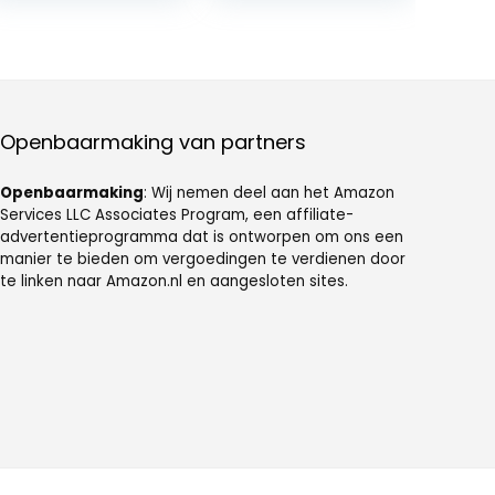
pillendoosje
Box, Pillendoosje
voor vitamine,
met
kabeljauwlevero
Sleutelhanger,
lie,
Mini Pill Box, voor
supplementen
Dagelijks
Gebruik en
Openbaarmaking van partners
Buitenactiviteite
n
Openbaarmaking
: Wij nemen deel aan het Amazon
Services LLC Associates Program, een affiliate-
advertentieprogramma dat is ontworpen om ons een
manier te bieden om vergoedingen te verdienen door
te linken naar Amazon.nl en aangesloten sites.