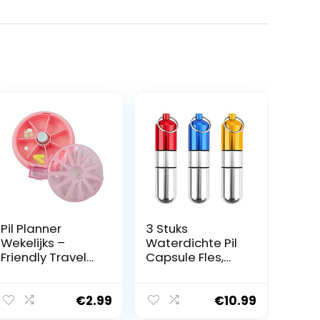
Pil Planner
3 Stuks
Wekelijks –
Waterdichte Pil
Friendly Travel
Capsule Fles,
Round
Sleutelring
Wekelijkse Pill
Draagbare Pil
Organizer,Doorzi
Houder,
€
2.99
€
10.99
chtige deksels
Aluminium Pil