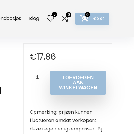
0
0
0
lendoosjes
Blog
€
0.00
€
17.86
TOEVOEGEN
AAN
g
WINKELWAGEN
Opmerking: prijzen kunnen
fluctueren omdat verkopers
deze regelmatig aanpassen. Bij