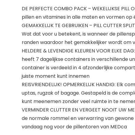
DE PERFECTE COMBO PACK – WEKELIJKSE PILL ORG
pillen en vitamines in alle maten en vormen op
GEMAKKELIJK TE GEBRUIKEN – PILL CUTTER SPLITS
Wat dat voor u betekent, is wanneer de pillensp
randen waardoor het gemakkelijker wordt om vitami
HELDERE & LEVENDIGE KLEUREN VOOR ELKE DAG: Noo
heeft 7 dagelijkse containers in verschillende uni
container is verdeeld in 4 afzonderlijke compart
juiste moment kunt innemen
REISVRIENDELIJK! OPMERKELIJK HANDIG: Elk compa
uptas, rugzak of bagage. Gestapeld is de comple
kunt meenemen zonder veel ruimte in te nemen i
VERMINDER CLUTTER EN VERGEET NOOIT UW MEDICI
de normale rommel en verwarring van gewone pi
vandaag nog voor de pillentoren van MEDca