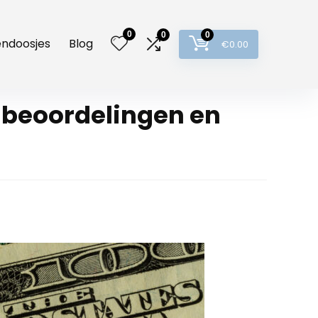
0
0
0
lendoosjes
Blog
€
0.00
beoordelingen en