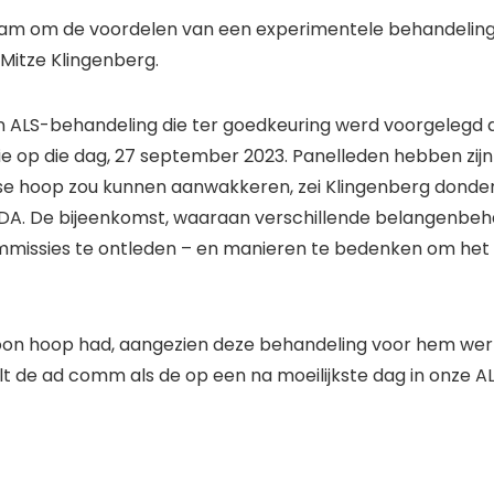
m om de voordelen van een experimentele behandeling v
Mitze Klingenberg.
en ALS-behandeling die ter goedkeuring werd voorgelegd 
ie
op die dag, 27 september 2023. Panelleden hebben zijn 
lse hoop zou kunnen aanwakkeren, zei Klingenberg donde
FDA
. De bijeenkomst, waaraan verschillende belangenbeh
missies te ontleden – en manieren te bedenken om het 
on hoop had, aangezien deze behandeling voor hem werkte”,
de ad comm als de op een na moeilijkste dag in onze ALS-