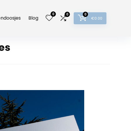
0
0
0
lendoosjes
Blog
€
0.00
es