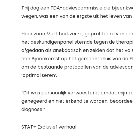
T
hij dag
een FDA-adviescommissie die bijeenkwa
wegen, was een van de ergste uit het leven van 
Haar zoon Matt had, zei ze, geprofiteerd van e
het deskundigenpanel
stemde tegen de therap
afgedaan als anekdotisch en zeiden dat het va
een
Bijeenkomst op het gemeentehuis van de 
om de bestaande protocollen van de adviescom
‘optimaliseren’.
“Dit was persoonlijk verwoestend, omdat mijn zo
genegeerd en niet erkend te worden, beoordeelt 
diagnose.”
STAT+ Exclusief verhaal