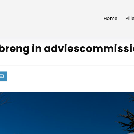
Home
Pil
nbreng in adviescommissi